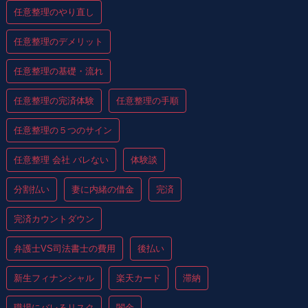
任意整理のやり直し
任意整理のデメリット
任意整理の基礎・流れ
任意整理の完済体験
任意整理の手順
任意整理の５つのサイン
任意整理 会社 バレない
体験談
分割払い
妻に内緒の借金
完済
完済カウントダウン
弁護士VS司法書士の費用
後払い
新生フィナンシャル
楽天カード
滞納
職場にバレるリスク
闇金