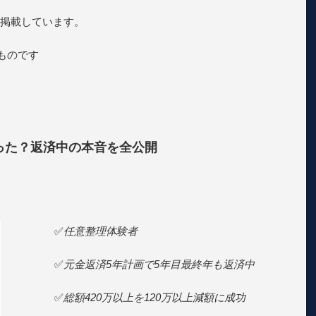
掲載しています。
のものです
った？返済中の本音を全公開
✅
任意整理体験者
✅
元金返済5年計画で5年目最終年も返済中
✅
総額420万以上を120万以上減額に成功