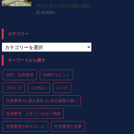
押さえ禁止の法的根拠を解説
2026/8/1
カテゴリー
キーワードから探す
20代 任意整理
SMBCモビット
プロミス
リボ払い
レイク
任意整理 vs 個人再生 vs 自己破産の違い
任意整理 上手くいかない理由
任意整理が向かない人
任意整理と仕事