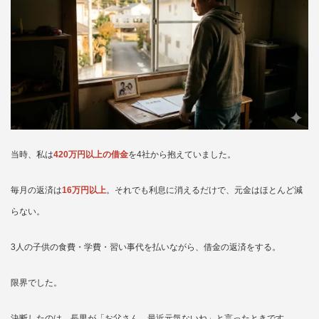
当時、私は
420万円以上の借金
を4社から抱えていました。
毎月の返済は
16万円以上
。それでも利息に消えるだけで、元金はほとんど減
らない。
3人の子供の食費・学費・習い事代を払いながら、借金の返済をする。
限界でした。
決断したのは、長男が「お父さん、最近元気ないね」と言ったときです。