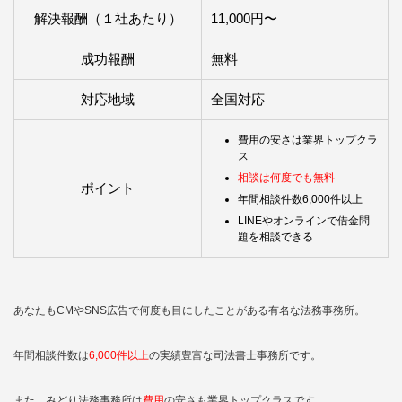
解決報酬（１社あたり）
11,000円〜
成功報酬
無料
対応地域
全国対応
費用の安さは業界トップクラ
ス
相談は何度でも無料
ポイント
年間相談件数6,000件以上
LINEやオンラインで借金問
題を相談できる
あなたもCMやSNS広告で何度も目にしたことがある有名な法務事務所。
年間相談件数は
6,000件以上
の実績豊富な司法書士事務所です。
また、みどり法務事務所は
費用
の安さも業界トップクラスです。