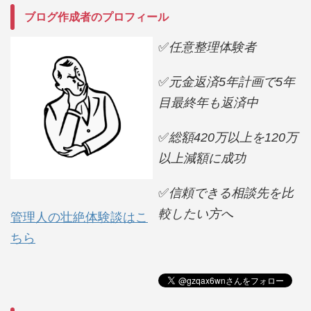
ブログ作成者のプロフィール
✅
任意整理体験者
✅
元金返済5年計画で5年
目最終年も返済中
✅
総額420万以上を120万
以上減額に成功
✅
信頼できる相談先を比
較したい方へ
管理人の壮絶体験談はこ
ちら