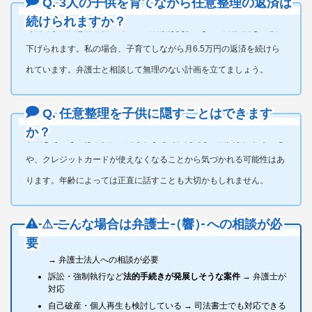
Q. 3人の子供を育てながら任意整理の返済は
続けられますか？
可能です。任意整理後の月々の返済額は交渉によって現実的な金額に
下げられます。私の場合、子育てしながら月6.5万円の返済を続けら
れています。弁護士と相談して無理のない計画を立てましょう。
Q. 任意整理を子供に隠すことはできます
か？
手続きそのものは子供に通知されません。ただし生活費が変わること
や、クレジットカードが使えなくなることから気づかれる可能性はあ
ります。年齢によっては正直に話すことも大切かもしれません。
⚠ こんな場合は弁護士（響）への相談が必
要
対象にする借入のうち1社あたり140万円を超えるものがある
→ 弁護士法人への相談が必要
訴訟・強制執行など
法的手続きが発展しそうな案件
→ 弁護士が
対応
自己破産・個人再生も検討している → 司法書士でも対応できる