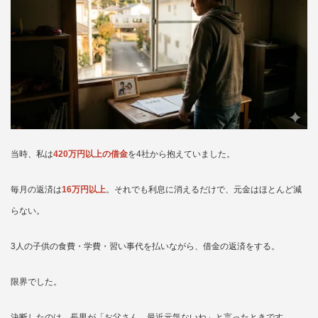
当時、私は
420万円以上の借金
を4社から抱えていました。
毎月の返済は
16万円以上
。それでも利息に消えるだけで、元金はほとんど減
らない。
3人の子供の食費・学費・習い事代を払いながら、借金の返済をする。
限界でした。
決断したのは、長男が「お父さん、最近元気ないね」と言ったときです。