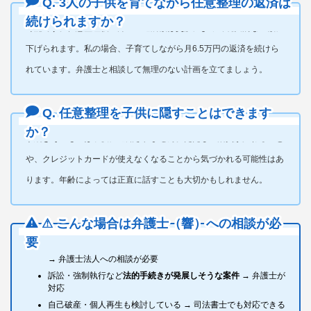
Q. 3人の子供を育てながら任意整理の返済は
続けられますか？
可能です。任意整理後の月々の返済額は交渉によって現実的な金額に
下げられます。私の場合、子育てしながら月6.5万円の返済を続けら
れています。弁護士と相談して無理のない計画を立てましょう。
Q. 任意整理を子供に隠すことはできます
か？
手続きそのものは子供に通知されません。ただし生活費が変わること
や、クレジットカードが使えなくなることから気づかれる可能性はあ
ります。年齢によっては正直に話すことも大切かもしれません。
⚠ こんな場合は弁護士（響）への相談が必
要
対象にする借入のうち1社あたり140万円を超えるものがある
→ 弁護士法人への相談が必要
訴訟・強制執行など
法的手続きが発展しそうな案件
→ 弁護士が
対応
自己破産・個人再生も検討している → 司法書士でも対応できる