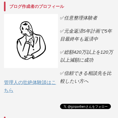
ブログ作成者のプロフィール
✅
任意整理体験者
✅
元金返済5年計画で5年
目最終年も返済中
✅
総額420万以上を120万
以上減額に成功
✅
信頼できる相談先を比
較したい方へ
管理人の壮絶体験談はこ
ちら