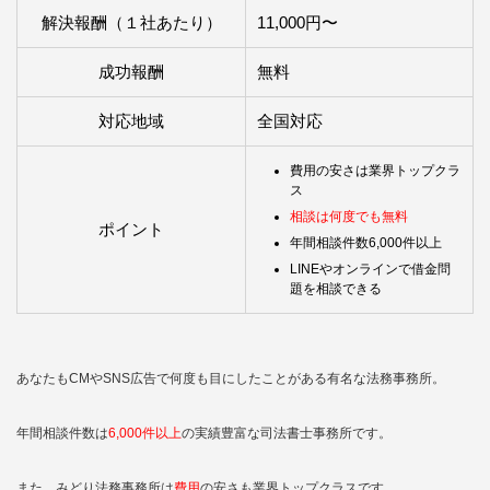
解決報酬（１社あたり）
11,000円〜
成功報酬
無料
対応地域
全国対応
費用の安さは業界トップクラ
ス
相談は何度でも無料
ポイント
年間相談件数6,000件以上
LINEやオンラインで借金問
題を相談できる
あなたもCMやSNS広告で何度も目にしたことがある有名な法務事務所。
年間相談件数は
6,000件以上
の実績豊富な司法書士事務所です。
また、みどり法務事務所は
費用
の安さも業界トップクラスです。