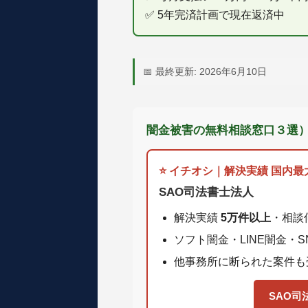
✅ 5年完済計画で現在返済中
📅 最終更新: 2026年6月10日
闇金被害の無料相談窓口３選
⭐ イチオシ｜解決実績 国内最
SAO司法書士法人
解決実績
5万件以上
・相談
ソフト闇金・LINE闇金・
他事務所に断られた案件も受付
SAO司