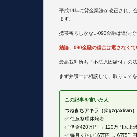
平成14年に貸金業法が改正され、
ます。
携帯番号しかない090金融は違法で
結論、090金融の借金は返さなくて
最高裁判所も「不法原因給付」の
まず弁護士に相談して、取り立て
この記事を書いた人
つねきちアキラ（@gzqax6wn）
✅ 任意整理体験者
✅ 借金420万円 → 120万円以
✅ 毎月支払い16万円 → 6万5千