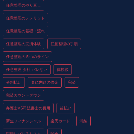
任意整理のやり直し
任意整理のデメリット
任意整理の基礎・流れ
任意整理の完済体験
任意整理の手順
任意整理の５つのサイン
任意整理 会社 バレない
体験談
分割払い
妻に内緒の借金
完済
完済カウントダウン
弁護士VS司法書士の費用
後払い
新生フィナンシャル
楽天カード
滞納
職場にバレるリスク
闇金