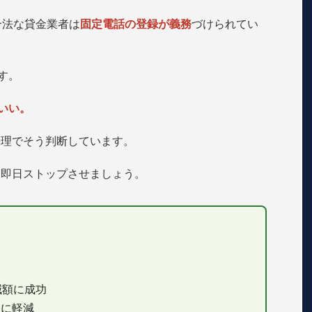
合法な貸金業者は
固定電話の登録が義務
づけられてい
す。
いい。
法理でそう判断しています。
を即日ストップさせましょう。
上減額に成功
円に軽減