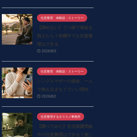
任意整理 体験談・ストーリー
【諦めない】うつ病で借金を
抱えたら？休職中でも任意整
理はできる
2026/8/3
任意整理 体験談・ストーリー
シングルマザーの借金、一人
で抱え込まなくていい理由
2026/8/2
任意整理するオススメ事務所
【調べてみた】生活保護受給
中の任意整理はできる？差し