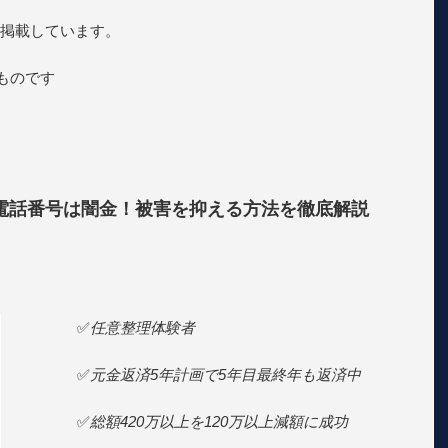
掲載しています。
のものです
る電話番号は闇金！被害を抑える方法を徹底解説
✅
任意整理体験者
✅
元金返済5年計画で5年目最終年も返済中
✅
総額420万以上を120万以上減額に成功