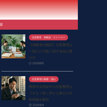
題
任意整理 体験談・ストーリー
【体験者が解説】任意整理は
一部だけ可能？残す借金の選
び方
2026/8/6
任意整理の基礎・流れ
障害年金受給中の任意整理は
できる？差し押さえ禁止の法
的根拠を解説
2026/8/4