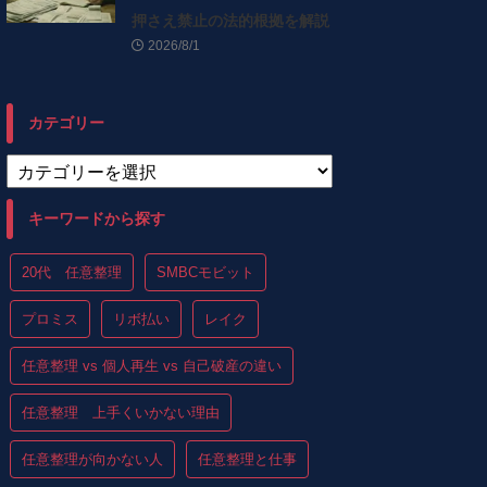
押さえ禁止の法的根拠を解説
2026/8/1
カテゴリー
キーワードから探す
20代 任意整理
SMBCモビット
プロミス
リボ払い
レイク
任意整理 vs 個人再生 vs 自己破産の違い
任意整理 上手くいかない理由
任意整理が向かない人
任意整理と仕事