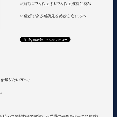
✅
総額420万以上を120万以上減額に成功
✅
信頼できる相談先を比較したい方へ
を知りたい方へ」
」
5社への無料相談で確認した共通の回答をベースに構成し