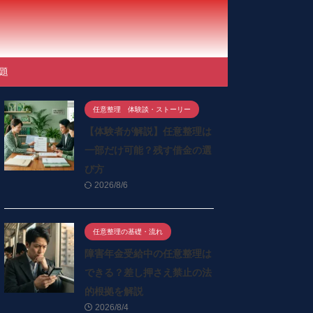
題
任意整理 体験談・ストーリー
【体験者が解説】任意整理は
一部だけ可能？残す借金の選
び方
2026/8/6
任意整理の基礎・流れ
障害年金受給中の任意整理は
できる？差し押さえ禁止の法
的根拠を解説
2026/8/4