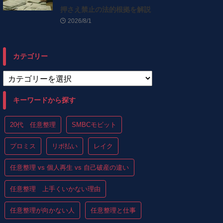
押さえ禁止の法的根拠を解説
2026/8/1
カテゴリー
キーワードから探す
20代 任意整理
SMBCモビット
プロミス
リボ払い
レイク
任意整理 vs 個人再生 vs 自己破産の違い
任意整理 上手くいかない理由
任意整理が向かない人
任意整理と仕事