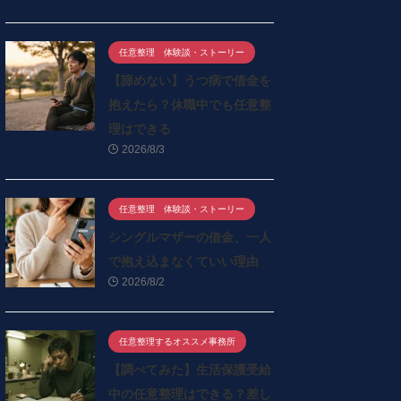
任意整理 体験談・ストーリー
【諦めない】うつ病で借金を
抱えたら？休職中でも任意整
理はできる
2026/8/3
任意整理 体験談・ストーリー
シングルマザーの借金、一人
で抱え込まなくていい理由
2026/8/2
任意整理するオススメ事務所
【調べてみた】生活保護受給
中の任意整理はできる？差し