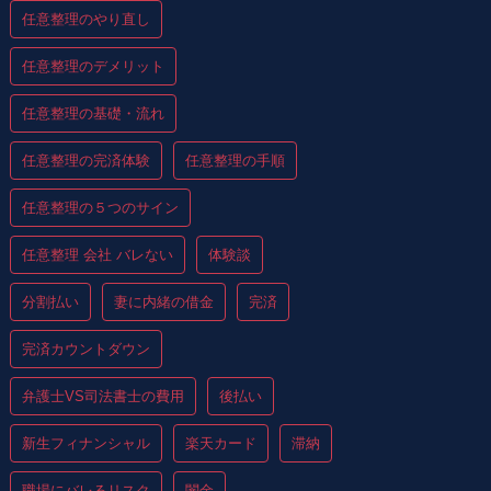
任意整理のやり直し
任意整理のデメリット
任意整理の基礎・流れ
任意整理の完済体験
任意整理の手順
任意整理の５つのサイン
任意整理 会社 バレない
体験談
分割払い
妻に内緒の借金
完済
完済カウントダウン
弁護士VS司法書士の費用
後払い
新生フィナンシャル
楽天カード
滞納
職場にバレるリスク
闇金