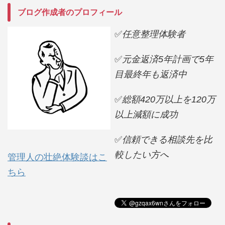
ブログ作成者のプロフィール
✅
任意整理体験者
✅
元金返済5年計画で5年
目最終年も返済中
✅
総額420万以上を120万
以上減額に成功
✅
信頼できる相談先を比
較したい方へ
管理人の壮絶体験談はこ
ちら