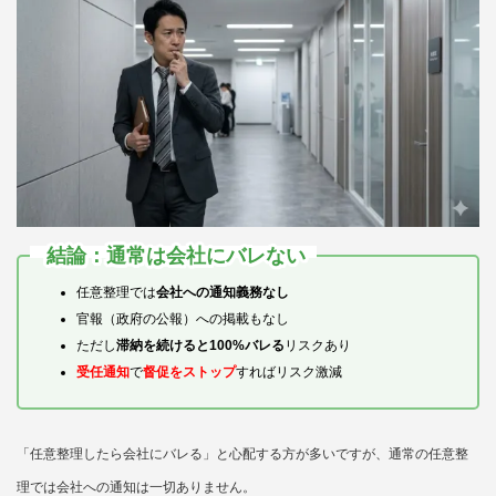
結論：通常は会社にバレない
任意整理では
会社への通知義務なし
官報（政府の公報）への掲載もなし
ただし
滞納を続けると100%バレる
リスクあり
受任通知
で
督促をストップ
すればリスク激減
「任意整理したら会社にバレる」と心配する方が多いですが、通常の任意整
理では会社への通知は一切ありません。