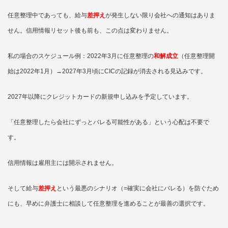
任意整理中であっても、給与
差押え
が発生しない限り会社への通知はありま
せん。信用情報リセット後も前も、この点は変わりません。
私の場合のスケジュール例：2022年3月に任意整理の
和解成立
（任意整理開
始は2022年1月）→2027年3月頃にCICの記録が消去される見込みです。
2027年以降にクレジットカードの新規申し込みを予定しています。
「任意整理したら会社にずっとバレる可能性がある」という心配は不要で
す。
信用情報は雇用主には開示されません。
そして給与
差押え
という最悪のシナリオ（=確実に会社にバレる）を防ぐため
にも、早めに弁護士に相談して任意整理を進めることが最善の選択です。