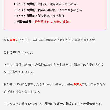
1〜2ヶ月滞納
：督促状・電話催告（本人のみ）
3〜4ヶ月滞納
：内容証明郵便・法的手続きの予告
5〜6ヶ月滞納
：訴訟提起・支払督促
判決確定後
：
給与差押え → 会社に通知！
給与
差押え
になると、会社の経理担当者に裁判所から書類が届きます。
これで100%バレます。
さらに、毎月の給与から強制的に差し引かれるため、職場での立場が危うく
なる可能性もあります。
私の知人は滞納を放置したまま1年以上経過し、給与
差押え
になって会社を辞
めざるを得なくなりました。
このリスクを避けるためにも、
早めに弁護士に相談することが最善策
です。