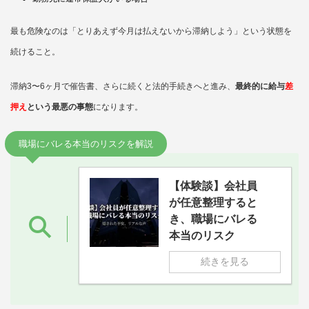
最も危険なのは「とりあえず今月は払えないから滞納しよう」という状態を
続けること。
滞納3〜6ヶ月で催告書、さらに続くと法的手続きへと進み、
最終的に給与
差
押え
という最悪の事態
になります。
職場にバレる本当のリスクを解説
【体験談】会社員
が任意整理すると
き、職場にバレる
本当のリスク
続きを見る