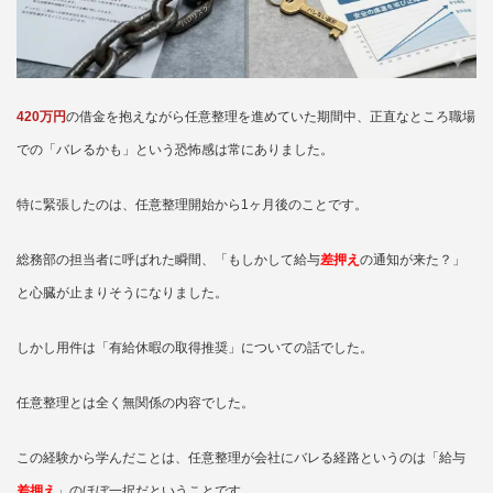
420万円
の借金を抱えながら任意整理を進めていた期間中、正直なところ職場
での「バレるかも」という恐怖感は常にありました。
特に緊張したのは、任意整理開始から1ヶ月後のことです。
総務部の担当者に呼ばれた瞬間、「もしかして給与
差押え
の通知が来た？」
と心臓が止まりそうになりました。
しかし用件は「有給休暇の取得推奨」についての話でした。
任意整理とは全く無関係の内容でした。
この経験から学んだことは、任意整理が会社にバレる経路というのは「給与
差押え
」のほぼ一択だということです。