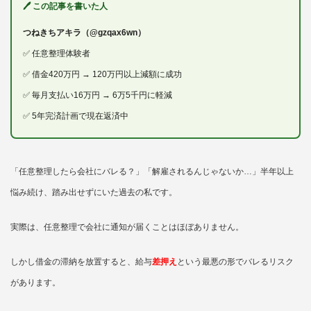
🖊 この記事を書いた人
つねきちアキラ（@gzqax6wn）
✅ 任意整理体験者
✅ 借金420万円 → 120万円以上減額に成功
✅ 毎月支払い16万円 → 6万5千円に軽減
✅ 5年完済計画で現在返済中
「任意整理したら会社にバレる？」「解雇されるんじゃないか…」半年以上
悩み続け、踏み出せずにいた過去の私です。
実際は、任意整理で会社に通知が届くことはほぼありません。
しかし借金の滞納を放置すると、給与
差押え
という最悪の形でバレるリスク
があります。