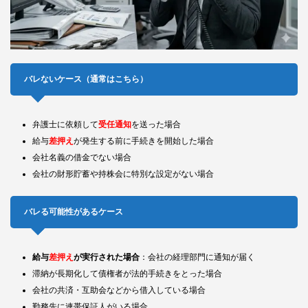
バレないケース（通常はこちら）
弁護士に依頼して
受任通知
を送った場合
給与
差押え
が発生する前に手続きを開始した場合
会社名義の借金でない場合
会社の財形貯蓄や持株会に特別な設定がない場合
バレる可能性があるケース
給与
差押え
が実行された場合
：会社の経理部門に通知が届く
滞納が長期化して債権者が法的手続きをとった場合
会社の共済・互助会などから借入している場合
勤務先に連帯保証人がいる場合