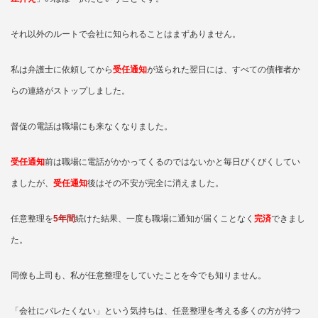
それ以外のルートで会社に知られることはまずありません。
私は弁護士に依頼してから
受任通知
が送られた翌日には、すべての債権者か
らの連絡がストップしました。
督促の電話は職場にも来なくなりました。
受任通知
前は職場に電話がかかってくるのではないかと毎日びくびくしてい
ましたが、
受任通知
後はその不安が完全に消えました。
任意整理を
5年間
続けた結果、一度も職場に通知が届くことなく
完済
できまし
た。
同僚も上司も、私が任意整理をしていたことを今でも知りません。
「会社にバレたくない」という気持ちは、任意整理を考える多くの方が持つ