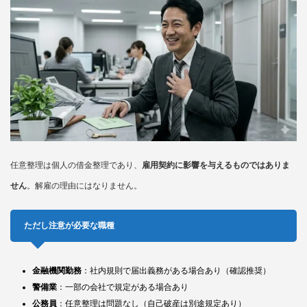
任意整理は個人の借金整理であり、
雇用契約に影響を与えるものではありま
せん
。解雇の理由にはなりません。
ただし注意が必要な職種
金融機関勤務
：社内規則で届出義務がある場合あり（確認推奨）
警備業
：一部の会社で規定がある場合あり
公務員
：任意整理は問題なし（自己破産は別途規定あり）