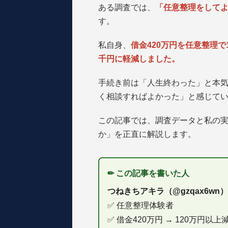
ある調査では、
「任意整理をしてよ
す。
私自身、
借金420万円を任意整理で
千円に軽減しました。
手続き前は「人生終わった」と本
く相談すればよかった」と感じて
この記事では、調査データと私の
か」を正直に解説します。
✏ この記事を書いた人
つねきちアキラ（@gzqax6wn）
✅ 任意整理体験者
✅ 借金420万円 → 120万円以