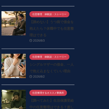
任意整理 体験談・ストーリー
【諦めない】うつ病で借金を
抱えたら？休職中でも任意整
理はできる
2026/8/3
任意整理 体験談・ストーリー
シングルマザーの借金、一人
で抱え込まなくていい理由
2026/8/2
任意整理するオススメ事務所
【調べてみた】生活保護受給
中の任意整理はできる？差し