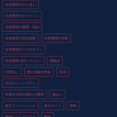
任意整理のやり直し
任意整理のデメリット
任意整理の基礎・流れ
任意整理の完済体験
任意整理の手順
任意整理の５つのサイン
任意整理 会社 バレない
体験談
分割払い
妻に内緒の借金
完済
完済カウントダウン
弁護士VS司法書士の費用
後払い
新生フィナンシャル
楽天カード
滞納
職場にバレるリスク
闇金