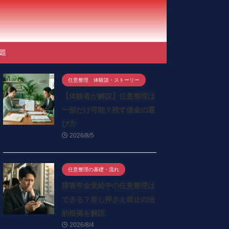
題
任意整理 体験談・ストーリー
【体験者が解説】任意整理は
一部だけ可能？残す借金の選
び方
2026/8/5
任意整理の基礎・流れ
障害年金受給中の任意整理は
できる？差し押さえ禁止の法
的根拠を解説
2026/8/4