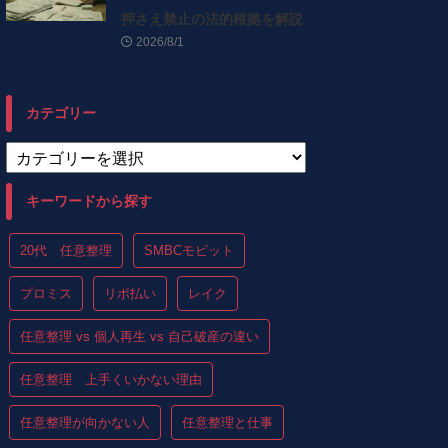
押さえ禁止の法的根拠を解説
2026/8/1
カテゴリー
キーワードから探す
20代 任意整理
SMBCモビット
プロミス
リボ払い
レイク
任意整理 vs 個人再生 vs 自己破産の違い
任意整理 上手くいかない理由
任意整理が向かない人
任意整理と仕事