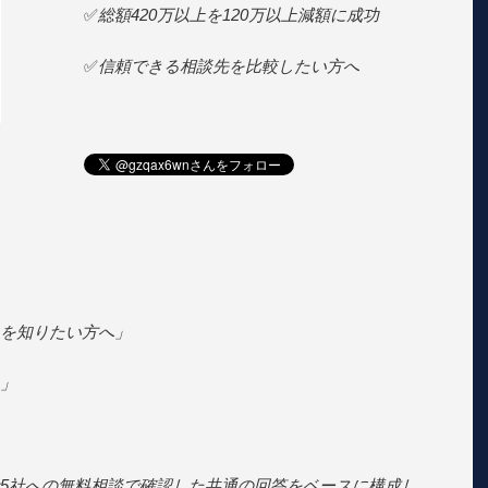
✅
総額420万以上を120万以上減額に成功
✅
信頼できる相談先を比較したい方へ
を知りたい方へ」
」
5社への無料相談で確認した共通の回答をベースに構成し