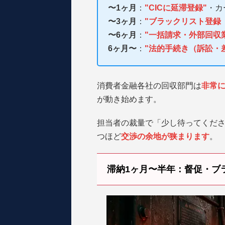
〜1ヶ月
：
"CICに延滞登録"
・カ
〜3ヶ月
：
"ブラックリスト登録
〜6ヶ月
：
"一括請求・外部回収
6ヶ月〜
：
"法的手続き（訴訟・
消費者金融各社の回収部門は
非常
が動き始めます。
担当者の裁量で「少し待ってくだ
つほど
交渉の余地が狭まります
。
滞納1ヶ月〜半年：督促・ブ