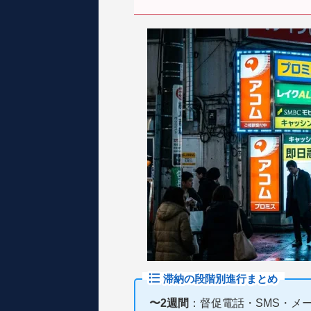
滞納の段階別進行まとめ
〜2週間
：督促電話・SMS・メ