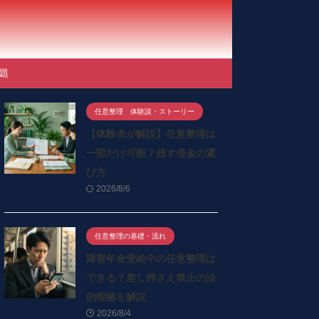
題
任意整理 体験談・ストーリー
【体験者が解説】任意整理は
一部だけ可能？残す借金の選
び方
2026/8/6
任意整理の基礎・流れ
障害年金受給中の任意整理は
できる？差し押さえ禁止の法
的根拠を解説
2026/8/4