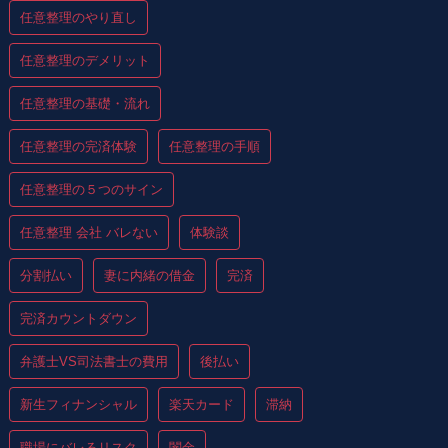
任意整理のやり直し
任意整理のデメリット
任意整理の基礎・流れ
任意整理の完済体験
任意整理の手順
任意整理の５つのサイン
任意整理 会社 バレない
体験談
分割払い
妻に内緒の借金
完済
完済カウントダウン
弁護士VS司法書士の費用
後払い
新生フィナンシャル
楽天カード
滞納
職場にバレるリスク
闇金