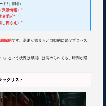
ード利用制限
（異動情報）"
業者委託"
差し押さえ）"
に組織的
です。滞納が始まると自動的に督促プロセス
さい」という状況は早期には認められても、時間が経
ラックリスト