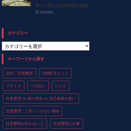
押さえ禁止の法的根拠を解説
2026/8/1
カテゴリー
キーワードから探す
20代 任意整理
SMBCモビット
プロミス
リボ払い
レイク
任意整理 vs 個人再生 vs 自己破産の違い
任意整理 上手くいかない理由
任意整理が向かない人
任意整理と仕事