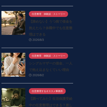
任意整理 体験談・ストーリー
【諦めない】うつ病で借金を
抱えたら？休職中でも任意整
理はできる
2026/8/3
任意整理 体験談・ストーリー
シングルマザーの借金、一人
で抱え込まなくていい理由
2026/8/2
任意整理するオススメ事務所
【調べてみた】生活保護受給
中の任意整理はできる？差し