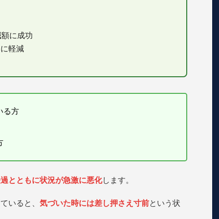
上減額に成功
円に軽減
いる方
方
経過とともに状況が急激に悪化
します。
っていると、
気づいた時には差し押さえ寸前
という状