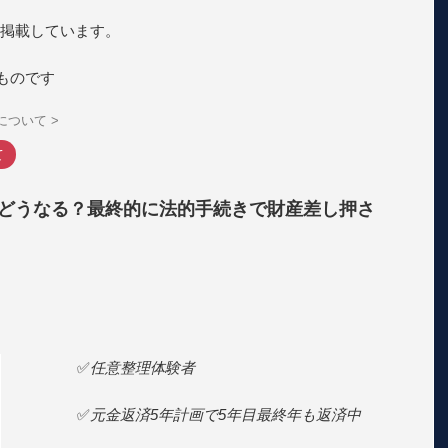
掲載しています。
のものです
について
>
て
どうなる？最終的に法的手続きで財産差し押さ
✅
任意整理体験者
✅
元金返済5年計画で5年目最終年も返済中