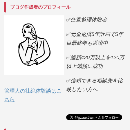
ブログ作成者のプロフィール
✅
任意整理体験者
✅
元金返済5年計画で5年
目最終年も返済中
✅
総額420万以上を120万
以上減額に成功
✅
信頼できる相談先を比
較したい方へ
管理人の壮絶体験談はこ
ちら